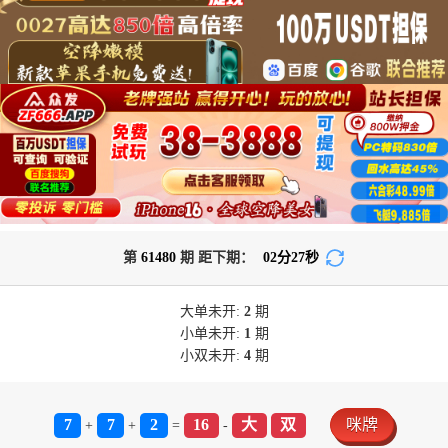
第
61480
期 距下期：
02
分
27
秒
大单
未开:
2
期
小单
未开:
1
期
小双
未开:
4
期
7
7
2
16
大
双
咪牌
+
+
=
-