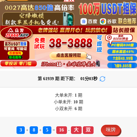
第
61939
期 距下期：
01
分
03
秒
大单
未开:
1
期
小单
未开:
10
期
小双
未开:
6
期
3
8
5
16
大
双
咪牌
+
+
=
-