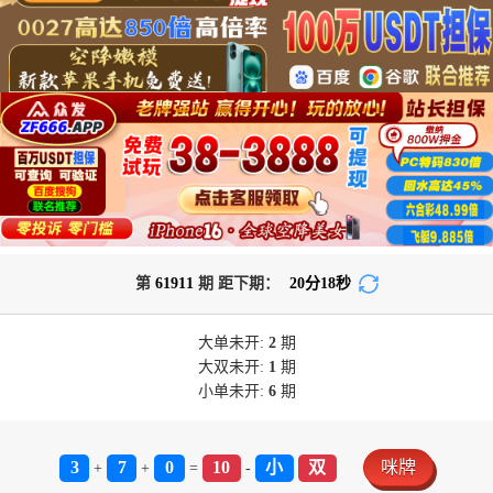
第
61911
期 距下期：
20
分
17
秒
大单
未开:
2
期
大双
未开:
1
期
小单
未开:
6
期
3
7
0
10
小
双
咪牌
+
+
=
-