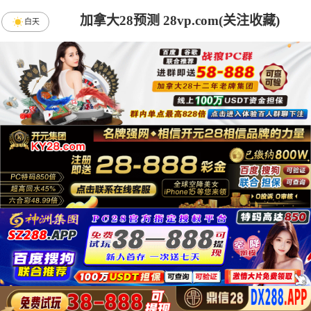
加拿大28预测 28vp.com(关注收藏)
白天