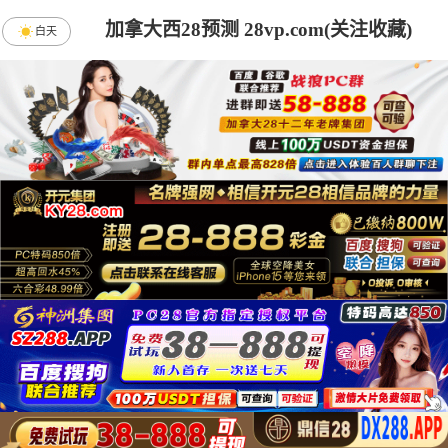
加拿大西28预测 28vp.com(关注收藏)
白天