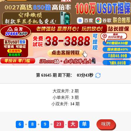
第
61645
期 距下期：
03
分
43
秒
大双
未开:
2
期
小单
未开:
3
期
小双
未开:
14
期
6
8
9
23
大
单
咪牌
+
+
=
-